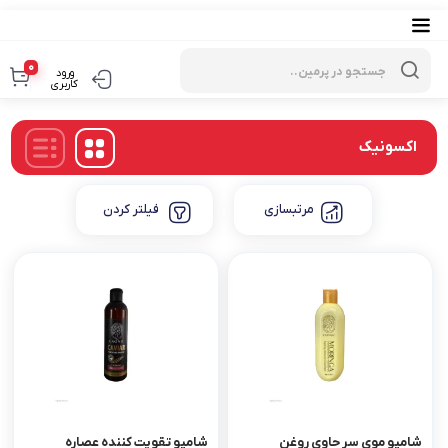
Products
search
0
ورود
کاربری
اکسونیک
مرتبسازی
فیلتر کردن
شامپو موی سر حاوی روغن
شامپو تقویت کننده عصاره