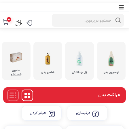
Products
search
0
ورود
کاربری
صابون
لوسیون بدن
ژل بهداشتی
شامپو بدن
شستشو
مراقبت بدن
مرتبسازی
فیلتر کردن