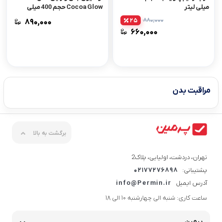
میلی لیتر
Cocoa Glow حجم 400 میلی
لیتر
۸۸۰,۰۰۰
25
۸۹۰,۰۰۰
۶۶۰,۰۰۰
مراقبت بدن
برگشت به بالا
تهران، دردشت، اولیایی، پلاک2
پشتیبانی:
02177276898
آدرس ایمیل
info@Permin.ir
ساعت کاری: شنبه الی چهارشنبه 10 الی 18
پرمین