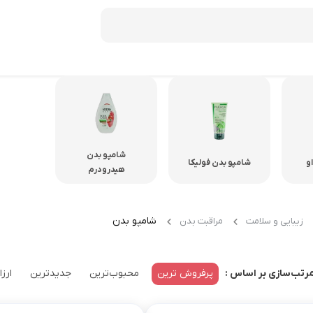
دمنوش ستین
دمنوش دکتر بین
شامپو بدن
صبحانه
و
شامپو بدن فولیکا
هیدرودرم
عسل
موسلی
شامپو بدن
زیبایی و سلامت
مراقبت بدن
کورن فلکس
شکلات صبحانه
پرفروش ترین
محبوب‌ترین
جدیدترین
ارزا
رتب‌سازی بر اساس :
میان وعده و غلات