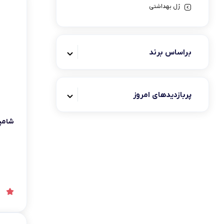
ژل بهداشتی
شامپو بدن
شامپو بدن داو
براساس برند
شامپو بدن فولیکا
شامپو بدن بیز
شامپو بدن آردن هرباسنس
پربازدیدهای امروز
شامپو بدن هیدرودرم
شامپو 
صابون شستشو
کرم ترک پا
ماسک صورت و بدن
مام رول ضد تعریق
لوازم بهداشتی
مراقبت مو
عطر و ادکلن