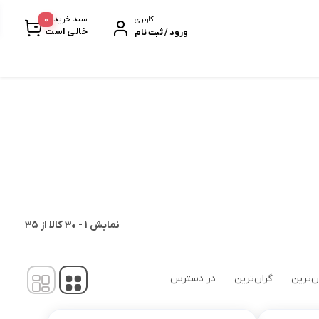
0
سبد خرید
کاربری
خالی است
ورود / ثبت نام
خرمابار
سیر سیاه
پروتئین بار
بیسکویت و ویفر
نودل و پاستا
نمایش
1
-
30
کالا از
35
ن‌ترین
گران‌ترین
در دسترس