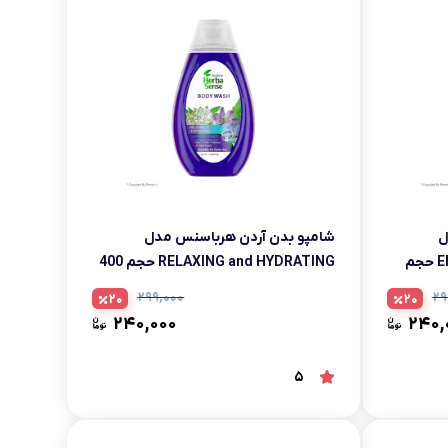
ل
شامپو بدن آردن هرباسنس مدل
ENERGIZING and HYDRATING حجم
RELAXING and HYDRATING حجم 400
میلی لیتر
۲۹۹,۰۰۰
۲۹
20
20
۲۴۰,۰۰۰
۲۴۰,
5