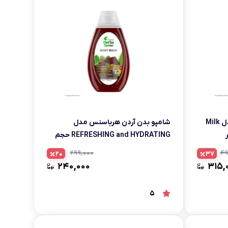
شامپو بدن کرمی هیدرودرم مدل Milk
شامپو بدن آردن هرباسنس مدل
REFRESHING and HYDRATING حجم
400 میلی لیتر
۲۹۹,۰۰۰
۴۹
20
37
۲۴۰,۰۰۰
۳۱۵,
5