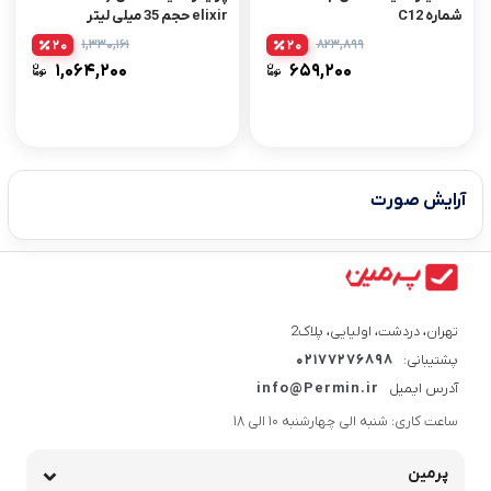
شماره C12
elixir حجم 35 میلی لیتر
۱,۳۳۰,۱۶۱
۸۲۳,۸۹۹
20
20
۱,۰۶۴,۲۰۰
۶۵۹,۲۰۰
آرایش صورت
تهران، دردشت، اولیایی، پلاک2
پشتیبانی:
02177276898
آدرس ایمیل
info@Permin.ir
ساعت کاری: شنبه الی چهارشنبه 10 الی 18
پرمین