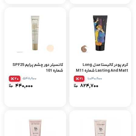
کرم پودر کالیستا مدل Long
کانسیلر دور چشم پرایم SPF25
Lasting And Matt شماره M11
شماره 101
حجم 35 میلی لیتر
۵۴۸,۹۰۰
۱,۰۳۰,۹۰۰
20
21
۴۴۰,۰۰۰
۸۲۴,۷۰۰