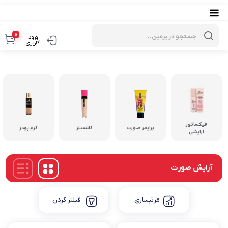
Products
search
0
ورود
کاربری
فیکساتور
پرایمر صورت
کانسیلر
کرم پودر
آرایشی
آرایش صورت
مرتبسازی
فیلتر کردن