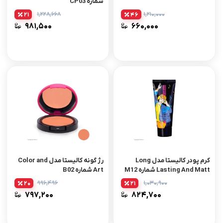
شماره CP03
۱,۲۲۸,۶۶۸
۱,۲۱۰,۰۰۰
21
46
۹۸۱,۵۰۰
۶۶۰,۰۰۰
کرم پودر کالیستا مدل Long
رژ گونه کالیستا مدل Color and
Lasting And Matt شماره M12
Art شماره B02
حجم 35 میلی لیتر
۹۹۶,۴۹۶
۱,۰۳۰,۹۰۰
20
21
۷۹۷,۲۰۰
۸۲۴,۷۰۰