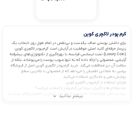
کرم پودر لاکچری کوین
برای داشتن پوستی صاف، یکدست و بی‌نقص در تمام طول روز، انتخاب یک
زیرساز حرفه‌ای کلید اصلی موفقیت در آرایش است. کرم‌پودر لاکچری کوین
(Luxury Coin) تحت لیسانس فرانسه، با بهره‌گیری از تکنولوژی‌های پیشرفته
آرایشی، محصولی را ارائه داده که نه تنها عیوب پوست را می‌پوشاند، بلکه از
سلامت آن نیز محافظت می‌کند. خرید کرم‌پودر لاکچری کوین اصل از فروشگاه
پرمین به شما این اطمینان را می‌دهد که از محصولی با بالاترین سطح
پوشش‌دهی و ماندگاری استفاده می‌کنید.
مزایای استفاده از کرم‌پودر لاکچری کوین
چرا حرفه‌ای‌ها و کاربران بیزما این کرم‌پودر را انتخاب می‌کنند؟
پوشش‌دهی فوق‌العاده: به راحتی لک‌ها، جای جوش و ناهمواری‌های پوست را
بیشتر بدانید
کاور می‌کند.
بافت سبک و مخملی: با وجود کاور بالا، روی پوست سنگینی نمی‌کند و اجازه
تنفس به منافذ را می‌دهد.
ماندگاری ۲۴ ساعته: در طول روز اکسید نمی‌شود (تغییر رنگ نمی‌دهد) و
ماستیده نمی‌شود.
حاوی SPF: محافظت در برابر اشعه‌های مضر آفتاب.