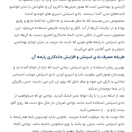
آرایشی و بهداشتی است که هنوز خیلی‌ها با کاربرد آن و تفاوتش با سایر خوشبو
کننده‌های بدن، آشنا نیستند. بادی اسپلش‌ اسپری های خوشبو کننده
مخصوص بدن هستند که نه عطر هستند و نه ادکلن، اما کاملا مایع و رقیق
بوده و در ترکیبات آن‌ها از آب، الکل و ترکیبات طبیعی استفاده می‌شود. این
محصول دست کمی از ادکلن‌ ندارد، البته ماندگاری کمتری نسبت به آن‌ها دارد.
بادی اسپلش با رایحه های خوبی که دارند به سرعت در میان لوازم بهداشتی
بانوان و حتی آقایان جای می‌گیرند.
طریقه مصرف بادی اسپلش و افزایش ماندگاری رایحه آن
بهترین زمان استفاده از بادی اسپلش، زمانی است که تازه از حمام آمده اید و
پوستتان هنوز کمی رطوبت دارد و اسپری کردن بادی اسپلش موجب احساس
شادابی و تازگی می شود و عطر خنکی که روی تن تان می نشیند، حس پاکیزگی
را در شما دوچندان میکند.
بعد از اینکه بدن را با یک حوله تمیز خشک کردید، نواحی ای که میخواهید از
بادی اسپلش استفاده کنید مانند نواحی ضربان دار مثل مچ دست ها، روی گلو،
پشت زانو و … را مشخص کنید.
حالا نوبت به یک مرطوب کننده میرسد. تفاوتی ندارد لوسیون شما هم رایحه با
بادی اسپلش باشد، بدون بو باشد یا بوی متفاوتی داشته باشد. نواحی گفته
شده را به خوبی با لوسیون ماساژ دهید تا جذب پوستتان شود.