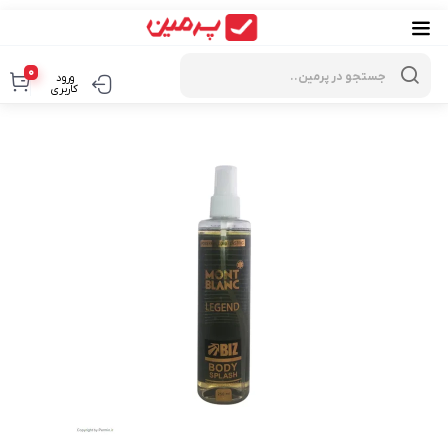
Products
search
0
ورود
کاربری