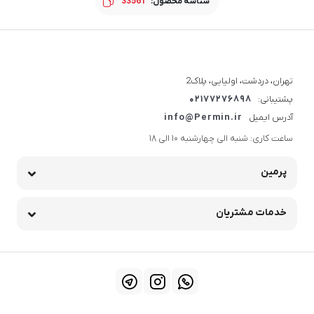
شناسه محصول:
33561
تهران، دردشت، اولیایی، پلاک2
پشتیبانی:
02177276898
آدرس ایمیل
info@Permin.ir
ساعت کاری: شنبه الی چهارشنبه 10 الی 18
پرمین
خدمات مشتریان