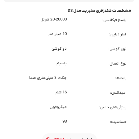
مشخصات
هندزفری سلبریت مدل D3
20-20000 هرتز
پاسخ فرکانسی
10 میلی‌متر
قطر درایور
دو گوشی
نوع گوشی
باسیم
نوع اتصال
جک 3.5 میلی‌متری صدا
رابط‌ها
16اهم
امپدانس
میکروفون
ویژگی‌های خاص
98
حساسیت