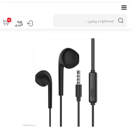
Products
search
0
ورود
کاربری