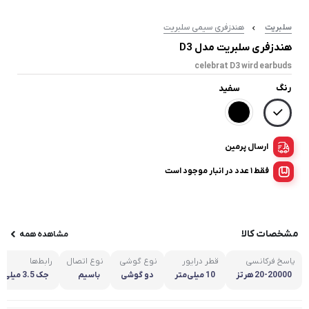
سلبریت
هندزفری سیمی سلبریت
هندزفری سلبریت مدل D3
celebrat D3 wird earbuds
رنگ
سفید
ارسال پرمین
فقط 1 عدد در انبار موجود است
مشخصات کالا
مشاهده همه
پاسخ فرکانسی
قطر درایور
نوع گوشی
نوع اتصال
رابط‌ها
20-20000 هرتز
10 میلی‌متر
دو گوشی
باسیم
جک 3.5 میلی‌متری صدا