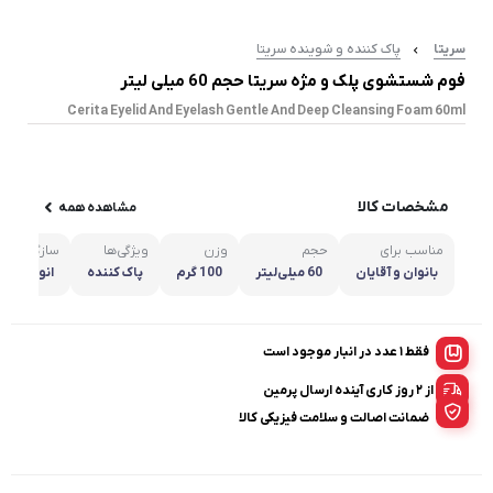
سریتا
پاک کننده و شوینده سریتا
فوم شستشوى پلک و مژه سریتا حجم 60 میلی لیتر
Cerita Eyelid And Eyelash Gentle And Deep Cleansing Foam 60ml
مشخصات کالا
مشاهده همه
مناسب برای
حجم
وزن
ویژگی‌ها
سازگار با 
بانوان و آقایان
60 میلی‌لیتر
100 گرم
پاک کننده
انواع پوس
فقط 1 عدد در انبار موجود است
از ۲ روز کاری آینده ارسال پرمین
ضمانت اصالت و سلامت فیزیکی کالا