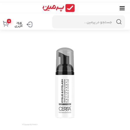
Products
search
0
ورود
کاربری