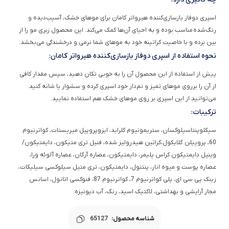
اسپری دوفاز بازسازی‌کننده هیرواتر کامان برای موهای خشک، آسیب‌دیده و
رنگ‌شده مناسب بوده و به احیای آن‌ها کمک می‌کند. این محصول زبری مو را از
بین برده و با خاصیت کراتینه خود به موهای شما نرمی و درخشندگی می‌بخشد.
نحوه استفاده از اسپری دوفاز بازسازی‌کننده هیرواتر کامان:
پیش از استفاده از این محصول آن را به خوبی تکان دهید، سپس مقدار کافی
از آن را برروی موهای تمیز و نم‌دار خود اسپری کرده و سشوار یا شانه کنید.
می‌توانید از این اسپری بر روی موهای خشک هم استفاده نمایید.
ترکیبات:
سیکلوپنتاسیلوکسان، ستریمونیوم کلراید، ایزوپروپیل میریستات، کواترنیوم
60، پروپیلن گلایکول،کراتین هیدرولیز شده، فنیل تری متیکون، دایمتیکون/
وینیل دایمتیکون کراس پلیمر، دایمتیکون، عصاره آرگان، عصاره آلوئه ورا،
عصاره پوست و میوه انار، پنتنول، دایمتیکون، تری متیل سیلوکسی سیلیکات،
زینک پی سی ای، پلی کواترنیوم 7، کواترنیوم 87، فنوکسی اتانول، اسانس
مجاز آرایشی و بهداشتی، لاکتیک اسید، رنگ، آب دیونیزه.
شناسه محصول:
65127