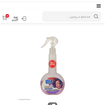
Products
search
0
ورود
کاربری