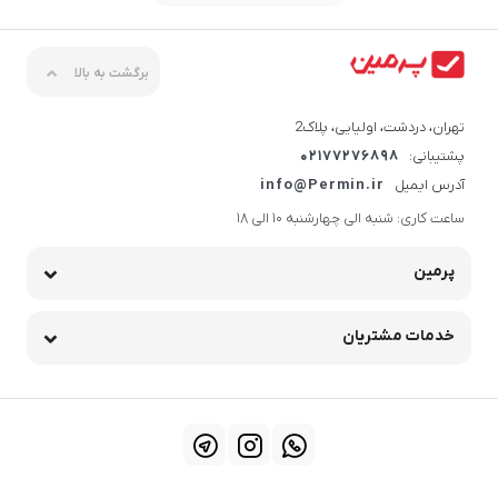
برگشت به بالا
تهران، دردشت، اولیایی، پلاک2
پشتیبانی:
02177276898
آدرس ایمیل
info@Permin.ir
ساعت کاری: شنبه الی چهارشنبه 10 الی 18
پرمین
خدمات مشتریان