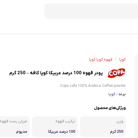
دمنوش ستین
دمنوش دکتر بین
/
کوپا
قهوه کوپا کوپا
صبحانه
پودر قهوه 100 درصد عربیکا کوپا کافه – 250 گرم
عسل
Copa cafe 100% Arabica Coffee powder
برند :
کوپا
موسلی
کورن فلکس
ویژگی‌های محصول
شکلات صبحانه
وزن
ترکیب قهوه
میزان رست قهوه
250 گرم
100 درصد عربیکا
مدیوم
میان وعده و غلات