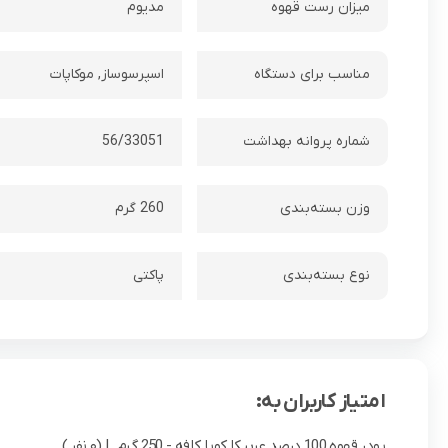
میزان رست قهوه
مدیوم
مناسب برای دستگاه
اسپرسوساز, موکاپات
شماره پروانه بهداشت
56/33051
وزن بسته‌بندی
260 گرم
نوع بسته‌بندی
پاکتی
امتیاز کاربران به:
پودر قهوه 100 درصد عربیکا کوپا کافه - 250 گرم
| (0 نفر )