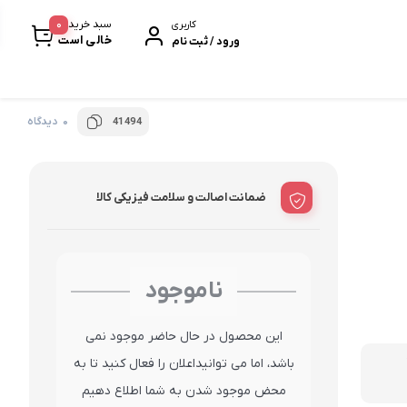
0
سبد خرید
کاربری
خالی است
ورود / ثبت نام
0 دیدگاه
41494
خرمابار
سیر سیاه
ضمانت اصالت و سلامت فیزیکی کالا
پروتئین بار
بیسکویت و ویفر
نودل و پاستا
ناموجود
این محصول در حال حاضر موجود نمی
باشد، اما می توانیداعلان را فعال کنید تا به
محض موجود شدن به شما اطلاع دهیم