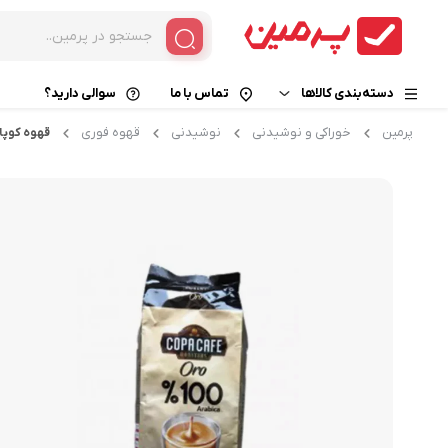
دسته‌بندی کالاها
تماس با ما
سوالی دارید؟
پرمین
خوراکی و نوشیدنی
نوشیدنی
قهوه فوری
قهوه کوپا
خوراکی و نوشیدنی
قهوه فوری
زیبایی و سلامت
کپسول قهوه
قهوه گانودرما
کالای دیجیتال
کافی میکس
خانه و آشپزخانه
کاپوچینو
هات چاکلت
کافی میت
چای و دمنوش