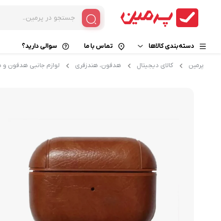
دسته‌بندی کالاها
تماس با ما
سوالی دارید؟
پرمین
کالای دیجیتال
هدفون، هندزفری
لوازم جانبی هدفون و 
خوراکی و نوشیدنی
قهوه فوری
زیبایی و سلامت
کپسول قهوه
قهوه گانودرما
کالای دیجیتال
کافی میکس
خانه و آشپزخانه
کاپوچینو
هات چاکلت
کافی میت
چای و دمنوش