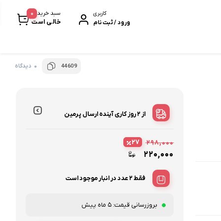
0
سبد خرید
کاربری
خالی است
ورود / ثبت نام
0 دیدگاه
44609
خرمابار
سیر سیاه
پروتئین بار
از ۲ روز کاری آینده
ارسال پرمین
بیسکویت و ویفر
۲۷
۲۹۸,۰۰۰
نودل و پاستا
۲۲۰,۰۰۰
فقط 2 عدد در انبار موجود است
بروزرسانی قیمت:
5 ماه پیش