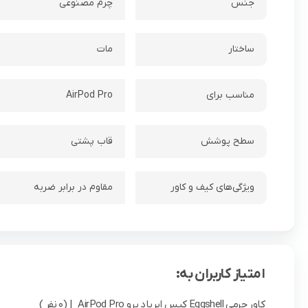
جنس
چرم مصنوعی
ساختار
مات
مناسب برای
AirPod Pro
سطح پوشش
قاب پشتی
ویژگی‌های کیف و کاور
مقاوم در برابر ضربه
امتیاز کاربران به:
کاور چرمی Eggshell کیس ایرپاد پرو AirPod Pro
| (0 نفر )