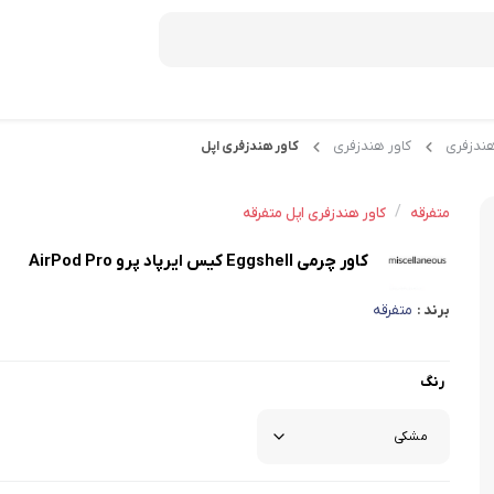
هندزفری
کاور هندزفری
کاور هندزفری اپل
دمنوش ستین
دمنوش دکتر بین
/
متفرقه
کاور هندزفری اپل متفرقه
صبحانه
کاور چرمی Eggshell کیس ایرپاد پرو AirPod Pro
عسل
برند :
متفرقه
موسلی
رنگ
کورن فلکس
شکلات صبحانه
میان وعده و غلات