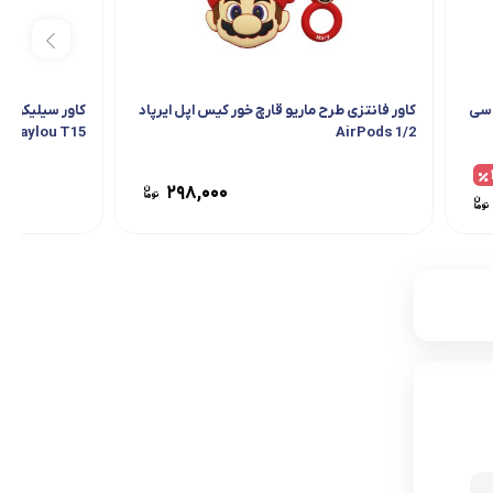
 سی
کاور فانتزی طرح ماریو قارچ خور کیس اپل ایرپاد
کاور سیلیکونی 
Haylou T15
AirPods 1/2
۲۹۸,۰۰۰
۲۷
۲۹۸,۰۰۰
۲۲۰,۰۰۰
فقط 2 عدد در انبار موجود است