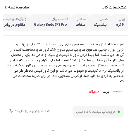
مشخصات کالا
مشاهده همه
وزن
جنس
ساختار
مناسب برای
ویژگی‌های کیف و ک
9 گرم
پلاستیک
شفاف
Galaxy Buds 3/3 Pro
مقاوم در برابر ضر
امروزه با افزایش طرفداران هدفون های بی سیم سامسونگ یکی از پرکاربرد
ترین لوازم جانبی هدفون های بی سیم بدون شک کاور های محافظت کننده از
آن ها می باشند. اما پیدا کردن کاور با کیفیت و شیک و خاص به یکی از معضل
های دارندگان هدفون ها تبدیل شده است. اما جای نگرانی نیست چرا که با این
کاور مسیر ، مشکل شما در این باره بر طرف می شود. جنس این کاور ساخته شده
از پلاستیک نرم با کیفیت و مرغوب می باشد. و این کاور کیس بخاطر طراحی
منحصر به فردی که دارد کاملا از کیس هدفون شما در برابر ضربه محافظت می
کند.
متفرقه
برند :
قیمت بهتری سراغ دارید؟
بروزرسانی قیمت:
5 ماه پیش