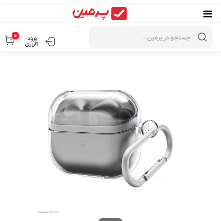
Products
search
0
ورود
کاربری