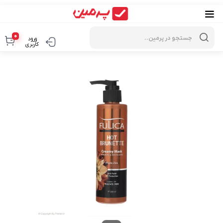
Products
search
0
ورود
کاربری