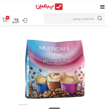
Products
search
0
ورود
کاربری