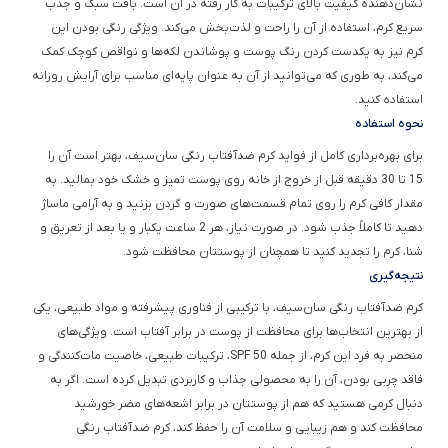
نشان‌دهنده کیفیت بالای ترکیبات به کار رفته در آن است. بافت سبک و جذب
سریع کرم، استفاده از آن را راحت و لذت‌بخش می‌کند. ویژگی رنگی بودن این
کرم نیز به یکدست کردن رنگ پوست و پوشاندن لکه‌ها و نواقص کوچک کمک
می‌کند، به طوری که می‌توانید از آن به عنوان پایه‌ای مناسب برای آرایش روزانه
استفاده کنید.
نحوه استفاده
برای بهره‌برداری کامل از فواید کرم ضدآفتاب رنگی سان‌سیف، بهتر است آن را
15 تا 30 دقیقه قبل از خروج از خانه روی پوست تمیز و خشک خود بمالید. به
مقدار کافی کرم را روی تمام قسمت‌های صورت و گردن بزنید و به آرامی ماساژ
دهید تا کاملاً جذب شود. در صورت نیاز، هر 2 ساعت یکبار و یا بعد از تعریق و
شنا، کرم را تجدید کنید تا همچنان از پوستتان محافظت شود.
نتیجه‌گیری
کرم ضدآفتاب رنگی سان‌سیف، با ترکیبی از فناوری پیشرفته و مواد طبیعی، یکی
از بهترین انتخاب‌ها برای محافظت از پوست در برابر آفتاب است. ویژگی‌های
منحصر به فرد این کرم، از جمله SPF 50، ترکیبات طبیعی، خاصیت مات‌کنندگی و
فاقد چربی بودن، آن را به محصولی جذاب و کاربردی تبدیل کرده است. اگر به
دنبال کرمی هستید که هم از پوستتان در برابر اشعه‌های مضر خورشید
محافظت کند و هم زیبایی و سلامت آن را حفظ کند، کرم ضدآفتاب رنگی