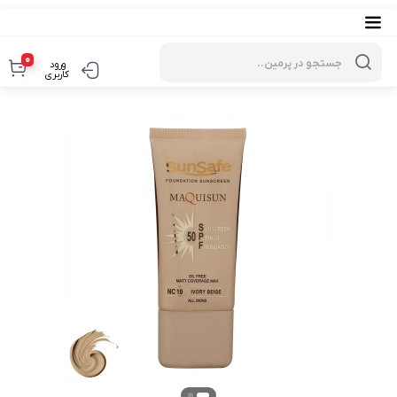
Products
search
0
ورود
کاربری