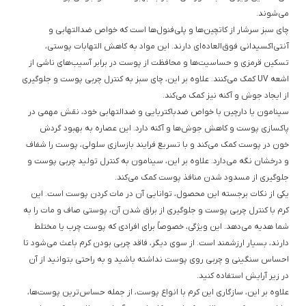
می‌شوند.
چای سبز سرشار از کاتچین‌ها و پلی‌فنول‌ها است که خواص ضدالتهابی و
آنتی‌اکسیدانی فوق‌العاده‌ای دارند. این مواد به کاهش التهابات پوستی،
تسکین قرمزی و حساسیت‌ها و محافظت از پوست در برابر آسیب‌های ناشی از
اشعه UV کمک می‌کنند. علاوه بر این، چای سبز به کنترل چربی پوست و جلوگیری
از ایجاد جوش و آکنه نیز کمک می‌کند.
سینامون یا دارچین با خواص ضدباکتریایی و ضدالتهابی خود، نقش مهمی در
پاکسازی پوست و کاهش جوش‌ها و آکنه دارد. این عصاره به بهبود گردش
خون در پوست کمک می‌کند و با تسریع فرایند بازسازی سلولی، پوست را شفاف
و درخشان نگه می‌دارد. علاوه بر این، سینامون به کنترل تولید چربی پوست و
جلوگیری از مسدود شدن منافذ پوست کمک می‌کند.
یکی از نکات برجسته این محصول، توانایی آن در مات کردن پوست است. این
کرم با کنترل چربی پوست و جلوگیری از براق شدن آن، پوستی صاف و مات را به
شما هدیه می‌دهد. این ویژگی، خصوصاً برای افرادی که پوست چرب یا مختلط
دارند، بسیار ارزشمند است. از سوی دیگر، فاقد چربی بودن کرم باعث می‌شود تا
احساس سنگینی و چربی روی پوست نداشته باشید و به راحتی بتوانید از آن
در زیر آرایش استفاده کنید.
علاوه بر این، سازگاری این کرم با انواع پوست، از جمله حساس‌ترین پوست‌ها،