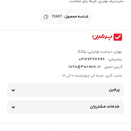
سان‌سیف بهترین گزینه برای شماست.
شناسه محصول:
72457
تهران، دردشت، اولیایی، پلاک2
پشتیبانی:
02177276898
آدرس ایمیل
info@Permin.ir
ساعت کاری: شنبه الی چهارشنبه 10 الی 18
پرمین
خدمات مشتریان