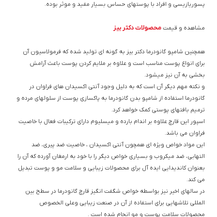
پسوریازیسی و افراد با پوستهای حساس بسیار مفید و موثر بوده.
محصولات دکتر بیز
مشاهده و قیمت
همچنین شامپو گانودرما دکتر بیز به گونه ای تولید شده که فرمولاسیون آن
برای انواع پوست مناسب است و علاوه بر ملایم کردن پوست باعث آرامش
بخشی به آن نیز میشود.
و نکته مهم دیگر آن است که به دلیل وجود آنتی اکسیدان های فراوان در
گانودرما استفاده از شامپو بدن گانودرما به پاکسازی پوست از سلولهای مرده و
ترمیم بافتهای پوستی کمک خواهد کرد.
اسپور این قارچ علاوه بر اندام بارده و میسلیوم دارای ترکیبات فعال با خاصیت
فراوان می باشد.
این مواد خواص ویژه ای همچون آنتی اکسیدان ، خاصیت ضد پیری، ضد
التهابی، ضد میکروب و بسیاری خواص دیگر را با خود به ارمغان آورده که آن را
بعنوان کاندیدایی ایده آل برای محصولات زیبایی و سلامت مو و پوست تبدیل
می کند.
در سالهای اخیر نیز بواسطه خواص شگفت انگیز قارچ گانودرما در سطح بین
المللی تلاشهایی برای استفاده از آن در صنعت زیبایی وعلی الخصوص
محصولات سلامت پوست و مو انجام شده است .