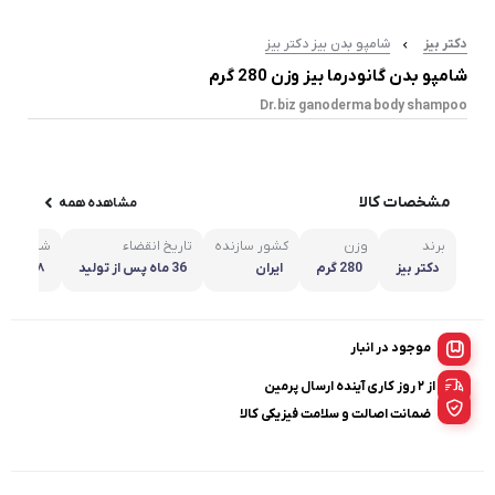
دکتر بیز
شامپو بدن بیز دکتر بیز
شامپو بدن گانودرما بیز وزن 280 گرم
Dr.biz ganoderma body shampoo
مشخصات کالا
مشاهده همه
برند
وزن
کشور سازنده
تاریخ انقضاء
شماره پر
دکتر بیز
280 گرم
ایران
36 ماه پس از تولید
/۲۲۳۶۸
موجود در انبار
از ۲ روز کاری آینده ارسال پرمین
ضمانت اصالت و سلامت فیزیکی کالا