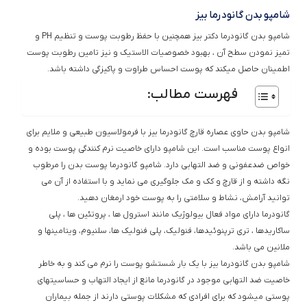
شامپو بدن گانودرما بیز
شامپو بدن گانودرما دکتر بیز همچنین با حفظ رطوبت پوست و تنظیم PH و
تمیز نمودن سطح آن ، بهبود خصوصیات الاستیک و نیز تامین رطوبت پوست
اطمینان حاصل میکند که پوست احساس طراوت و پاکیزگی داشته باشد.
فهرست مطالب:
شامپو بدن حاوی عصاره قارچ گانودرما بیز با فرمولاسیون طبیعی و ملایم برای
انواع پوست مناسب است. این شامپو دارای خاصیت نرم کنندگی پوست بوده و
خواص ضدعفونی و ضد التهابی دارد. شامپو گانودرما پوست بدن را مرطوب
نگه داشته و از قارچ و کک و مک جلوگیری می نماید و با استفاده از آن می
توانید آرامش، نشاط و سلامتی را به پوست خود ارمغان دهید.
گانودرما دارای مواد فعال بیولوژیک مانند استرول ها ، پروتئین ها ، پلی
ساکاریدها ، تری ترپنوئیدها، فنولیک، پلی فنولیک ها، سلنیوم، ویتامینها و
ملانین می باشد.
شامپو بدن گانودرما بیز با یک بار شستشو پوست را نرم می کند و به خاطر
خاصیت ضد التهابی موجود در گانودرما مانع از ایجاد التهاب و حساسیتهای
پوستی میشود که برای افرادی که مشکلات پوستی دارند از جمله بیماران