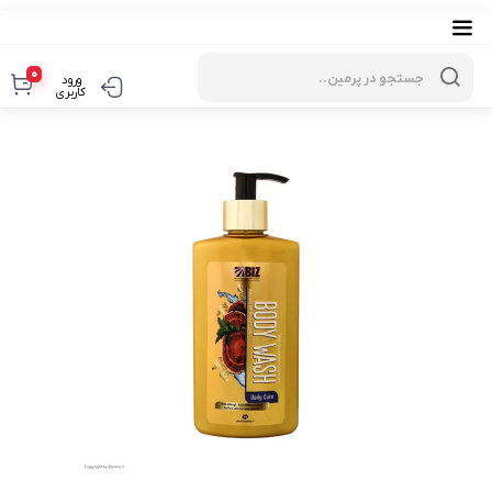
Products
search
0
ورود
کاربری