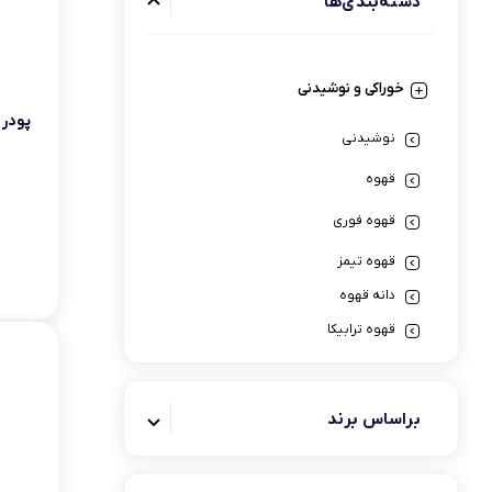
دسته‌بندی‌ها
خوراکی و نوشیدنی
پودر ق
نوشیدنی
قهوه
قهوه فوری
قهوه تیمز
دانه قهوه
قهوه ترابیکا
قهوه علی کافه
قهوه کلاسنو
براساس برند
قهوه کوپا
قهوه گانودرما