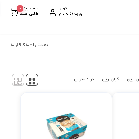
0
سبد خرید
کاربری
خالی است
ورود / ثبت نام
نمایش
1
-
10
کالا از
10
خرمابار
سیر سیاه
پروتئین بار
ن‌ترین
گران‌ترین
در دسترس
بیسکویت و ویفر
نودل و پاستا