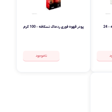
کافی میکس 3 در 1 موکا نسکافه – 24
پودر قهوه فوری ردماگ نسکافه – 100 گرم
د
ناموجود