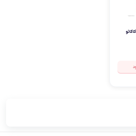
کاکائو
د