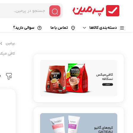
دسته‌بندی کالاها
تماس با ما
سوالی دارید؟
پرمین
خوراکی و نوشیدنی
قهوه فوری
کافی می
زیبایی و سلامت
کپسول قهوه
قهوه گانودرما
کالای دیجیتال
م
کافی میکس
خانه و آشپزخانه
کاپوچینو
هات چاکلت
کافی میت
چای و دمنوش