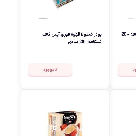
کافی میکس کلاسیک 3در1 نسکافه – 20
پودر مخلوط قهوه فوری آیس کافی
نسکافه – 20 عددی
د
ناموجود