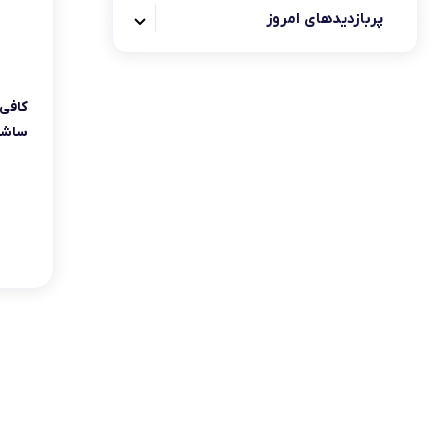
قهوه مولتی کافه
پربازدیدهای امروز
قهوه نسکافه
کاپوچینو
کافی میت
ساشه 19 گ
کافی میکس
کافی میکس نسکافه
چای و دمنوش
هات چاکلت
خوراکی
زیبایی و سلامت
خانه و آشپزخانه
کالای دیجیتال