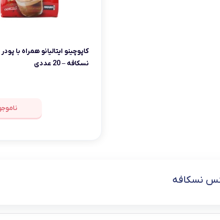
کاپوچینو ایتالیانو همراه با پودر 
نسکافه – 20 عددی
ناموجو
کس نسکافه