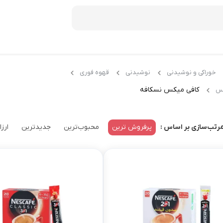
خوراکی و نوشیدنی
نوشیدنی
قهوه فوری
دمنوش ستین
کافی میکس نسکافه
کس
دمنوش دکتر بین
صبحانه
پرفروش ترین
محبوب‌ترین
جدیدترین
ارزا
رتب‌سازی بر اساس :
عسل
موسلی
کورن فلکس
شکلات صبحانه
میان وعده و غلات