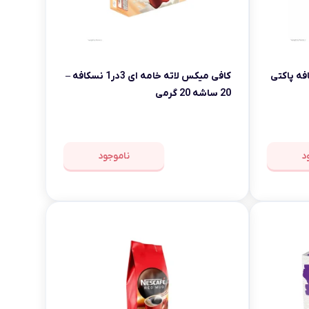
اسیک 3در1 نسکافه پاکتی
کافی میکس لاته خامه ای 3در1 نسکافه –
20 ساشه 20 گرمی
د
ناموجود