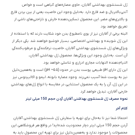
ژل شستشوی بهداشتی آقایان، حاوی عصاره‌های گیاهی است و خواص
آنتی‌باکتریال و ضد قارچ دارد. به‌دلیل وجود این خاصیت یعنی از بین بردن قارچ
و باکتری‌های مضر، این محصول تسکین‌دهنده خارش و ناراحتی‌های ناشی از
تعریق خواهد بود.
البته برخی از آقایان نیز از بوی نامطبوع بدن خود شکایت دارند که با استفاده از
این ژل شوینده و بهداشتی اختصاصی، بسیار خوشبو خواهند شد. یکی دیگر از
ویژگی‌های ژل شستشوی بهداشتی آقایان، خاصیت نرم‌کنندگی و مرطوب‌کنندگی
آن است. به‌دلیل وجود این ویژگی‌ها، محصول ژل بهداشتی آقایان،
التیام‌دهنده التهابات مجاری ادراری و تناسلی خواهد بود.
این ژل دارای pH طبیعی پوست بدن در حدود (pH ~۵.۵) است و به‌همین‌دلیل
نیز به پوست شما آسیب نمی‌زند. وجود عصاره بابونه، لیمو و اکالیپتوس نیز
در این ژل، آن را به یک محصول استثنایی در مقایسه با انواع ژل‌های بهداشتی
خارجی آقایان، تبدیل خواهد کرد.
نحوه مصرف ژل شستشوی بهداشتی آقایان آردن حجم 150 میلی لیتر
کلام آخر
احتمالا شما نیز تا به‌حال برای تهیه یا سفارش ژل شستشوی بهداشتی آقایان
آردن حجم 150 میلی لیتر دچار محدودیت شده‌اید! در واقع هر فروشگاهی این
محصولات را موجود ندارد و به‌همین‌دلیل نیز برای تهیه این محصول باید به