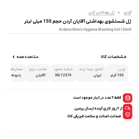
آردن
ژل بهداشتی آردن
ژل شستشوی بهداشتی آقایان آردن حجم 150 میلی لیتر
Ardene Men's Hygiene Washing Gel 150ml
مشخصات کالا
مشاهده همه
وزن
کشور مبدا برند
شماره مجوز
مناسب برای
عصاره‌های موج
150 گرم
ایران
38/12374
آقایان
بابونه،لیموو 
فقط 2 عدد در انبار موجود است
از ۲ روز کاری آینده ارسال پرمین
ضمانت اصالت و سلامت فیزیکی کالا