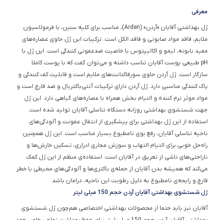
معرفی
ژل بهداشتی آقایان «آردن» (Arden)، مناسب برای کلیه سنین، با فرمولاسیون
ملایم، فاقد مواد صابونی و فاقد الکل است. ترکیبات این ژل حاوی عصاره‌های
مفید بابونه، لیمو و اکالیپتوس با خاصیت ضدعفونی کنندگی است. این ژل با
pH طبیعی پوست آقایان تناسب داشته و می‌توان گفت که با پوست کاملا
سازگار است. ژل آردن حاوی سورفاکتانت‌های ملایم است و قابلیت کف کنندگی و
پاک کنندگی مناسبی دارد. ژل آردن دارای ترکیبات آنتی‌باکتریال و ضد قارچ است و
مواد موثر نرم کننده و التیام بخش همراه با عصاره‌های گیاهی دارد. این ژل
جهت شستشوی بهداشتی روزانه دستگاه تناسلی آقایان تولید شده است.
استفاده از این ژل بهداشتی برای پیشگیری از انتقال عفونت و آلودگی‌های
ناحیه تناسلی آقایان، رفع بوی نامطبوع بسیار مناسب است. این ژل همچنین
راه‌حل خوبی برای التیام التهاب و سوزش مجاری ادراری، تسکین خارش‌ها و
ناراحتی‌های ناشی از تعریق در آقایان است. استفاده‌‌‌ی منظم از این ژل کمک
می‌کند که همیشه بدن آقایان از حمله‌ی باکتری‌ها و آلودگی‌های محیطی یا خطر
قارچ و رایحه‌ی نامطبوع به دلیل رطوبت این ناحیه، درامان باشد.
ژل شستشوی بهداشتی آقایان آردن حجم 150 میلی لیتر
آقایان نیز باید حتما از محصولات بهداشتی اختصاصی هم‌چون ژل شستشوی