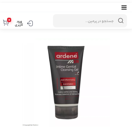
Products
search
0
ورود
کاربری