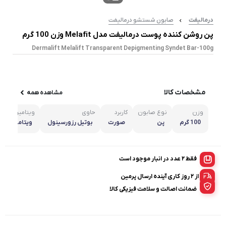
درمالیفت
صابون شستشو درمالیفت
پن روشن کننده پوست درمالیفت مدل Melafit وزن 100 گرم
Dermalift Melalift Transparent Depigmenting Syndet Bar-100g
مشخصات کالا
مشاهده همه
وزن
نوع صابون
کاربرد
حاوی
ویتامین‌ها و 
موجود
100 گرم
پن
صورت
بوتیل رزورسینول
ویتامین‌های
فقط 2 عدد در انبار موجود است
از ۲ روز کاری آینده ارسال پرمین
ضمانت اصالت و سلامت فیزیکی کالا