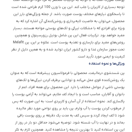
پوست صورت است که با توجه به ترکیبات منحصر به فرد خود، توانسته است
توجه بسیاری از کاربران را جلب کند. این پن با وزن 100 گرم طراحی شده است
تا پاسخگوی نیازهای مختلف پوست صورت باشد. از جمله ویژگی‌های بارز این
محصول، می‌توان به خاصیت لایه‌برداری و روشن‌کنندگی آن اشاره کرد که به
ویژه برای افرادی که با مشکلات تیرگی و لک‌های پوستی مواجه هستند، بسیار
مفید خواهد بود. ترکیبات فعال این پن شامل بوتیل رزورسینول و همچنین
روغن‌های مفید برای بازسازی و تغذیه پوست است. علاوه بر این، پن Melafit
تحت مجوز سازمان غذا و دارو کشور ایران تولید شده و به همین دلیل از نظر
کیفیت و ایمنی مورد تأیید است.
ویژگی‌ها و نحوه استفاده
پن شستشوی درمالیفت، محصولی با فرمولاسیون پیشرفته است که به عنوان
یک روشن‌کننده قوی عمل می‌کند و توانایی برطرف کردن تیرگی‌ها و لک‌های
پوستی ناشی از عوامل مختلف را دارد. این محصول برای همه افراد، اعم از
بانوان و آقایان، مناسب است و با ایجاد کف ملایم، می‌تواند به آرامی پوست را
پاکسازی کند. نحوه استفاده از آن آسان و کاربردی است؛ به این صورت که پس
از مرطوب کردن پوست با آب ولرم، پن باید بر روی نواحی مورد نظر مالیده
شود تا کف ایجاد گردد و سپس کف به مدت یک دقیقه بر روی پوست باقی
بماند و در نهایت با آب شسته شود. توصیه می‌شود حداقل دو بار در روز از
این پن استفاده کنید تا بهترین نتیجه را مشاهده کنید. همچنین لازم به ذکر