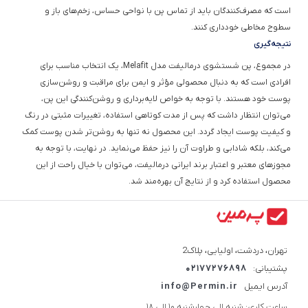
است که مصرف‌کنندگان باید از تماس پن با نواحی حساس، زخم‌های باز و
سطوح مخاطی خودداری کنند.
نتیجه‌گیری
در مجموع، پن شستشوی درمالیفت مدل Melafit، یک انتخاب مناسب برای
افرادی است که به دنبال محصولی مؤثر و ایمن برای مراقبت و روشن‌سازی
پوست خود هستند. با توجه به خواص لایه‌برداری و روشن‌کنندگی این پن،
می‌توان انتظار داشت که پس از مدت کوتاهی استفاده، تغییرات مثبتی در رنگ
و کیفیت پوست ایجاد گردد. این محصول نه تنها به روشن‌تر شدن پوست کمک
می‌کند، بلکه شادابی و طراوت آن را نیز حفظ می‌نماید. در نهایت، با توجه به
مجوزهای معتبر و اعتبار برند ایرانی درمالیفت، می‌توان با خیال راحت از این
محصول استفاده کرد و از نتایج آن بهره‌مند شد.
تهران، دردشت، اولیایی، پلاک2
پشتیبانی:
02177276898
آدرس ایمیل
info@Permin.ir
ساعت کاری: شنبه الی چهارشنبه 10 الی 18