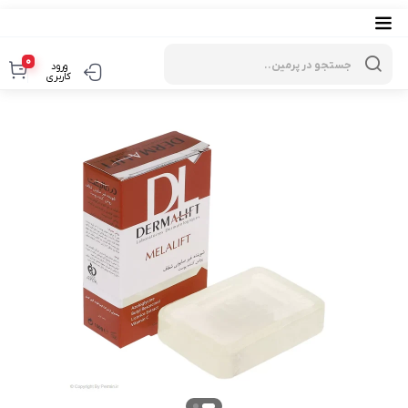
Products
search
0
ورود
کاربری