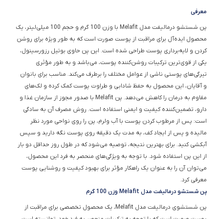
معرفی
پن شستشو درمالیفت مدل Melafit با وزن 100 گرم و حجم 100 میلی‌لیتر، یک
محصول ایده‌آل برای مراقبت از پوست صورت است که به طور ویژه برای روشن
کردن و لایه‌برداری پوست طراحی شده است. این پن حاوی بوتیل رزورسینول،
یکی از قوی‌ترین ترکیبات روشن‌کننده پوست، می‌باشد و به طور مؤثری
تیرگی‌های پوستی ناشی از عوامل مختلف را برطرف می‌کند. مناسب برای بانوان
و آقایان، این محصول به حفظ شادابی و طراوت پوست کمک کرده و لک‌های
مقاوم به درمان را کاهش می‌دهد. پن Melafit با صدور مجوز از سازمان غذا و
دارو، تضمین‌کننده کیفیت و ایمنی استفاده است. روش مصرف آن به سادگی
است: پس از مرطوب کردن پوست با آب ولرم، پن را روی نواحی مورد نظر
مالیده و پس از ایجاد کف، به مدت یک دقیقه روی پوست نگه دارید و سپس
آبکشی کنید. برای بهترین نتیجه، توصیه می‌شود که در طول روز حداقل دو بار
از این پن استفاده شود. با توجه به ویژگی‌های منحصر به فرد این محصول،
می‌توان آن را به عنوان یک راهکار مؤثر برای بهبود کیفیت و روشنایی پوست
معرفی کرد.
پن شستشو درمالیفت مدل Melafit وزن 100 گرم
پن شستشوی درمالیفت مدل Melafit، یک محصول تخصصی برای مراقبت از