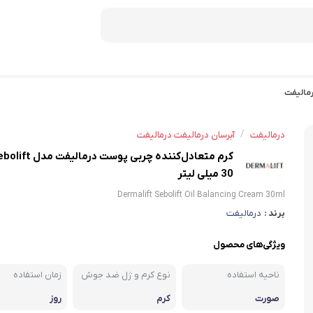
رمالیفت
دمنوش ستین
دمنوش دکتر بین
/
درمالیفت
آبرسان درمالیفت درمالیفت
صبحانه
30 میلی لیتر
عسل
Dermalift Sebolift Oil Balancing Cream 30ml
برند :
درمالیفت
موسلی
کورن فلکس
ویژگی‌های محصول
شکلات صبحانه
ناحیه استفاده
نوع کرم و ژل ضد جوش
زمان استفاده
صورت
کرم
روز
میان وعده و غلات