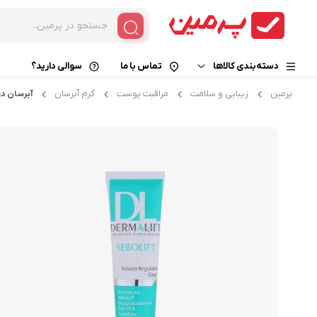
دسته‌بندی کالاها
تماس با ما
سوالی دارید؟
پرمین
زیبایی و سلامت
مراقبت پوست
کرم آبرسان
آبرسان د
خوراکی و نوشیدنی
قهوه فوری
زیبایی و سلامت
کپسول قهوه
قهوه گانودرما
کالای دیجیتال
کافی میکس
خانه و آشپزخانه
کاپوچینو
هات چاکلت
کافی میت
چای و دمنوش