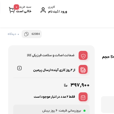
0
سبد خرید
کاربری
خالی است
ورود / ثبت نام
0 دیدگاه
62084
خرمابار
سیر سیاه
ضمانت اصالت و سلامت فیزیکی کالا
کرم متعادل‌کننده چربی پوست درمالیفت مدل Sebolift حجم
پروتئین بار
بیسکویت و ویفر
از ۲ روز کاری آینده
ارسال پرمین
نودل و پاستا
۳۹۷,۹۰۰
فقط 2 عدد در انبار موجود است
بروزرسانی قیمت:
6 روز پیش