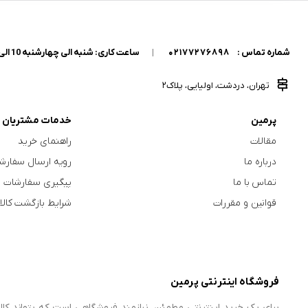
شماره تماس :
02177276898
|
ساعت کاری: شنبه الی چهارشنبه 10 الی 18
تهران، دردشت، اولیایی، پلاک2
پرمین
خدمات مشتریان
مقالات
راهنمای خرید
درباره ما
رویه ارسال سفارش
تماس با ما
پیگیری سفارشات
قوانین و مقررات
شرایط بازگشت کالا
فروشگاه اینترنتی پرمین
برای یک خرید اینترنتی مطمئن، نیازمند فروشگاهی است که بتواند کالا