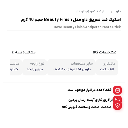
داو
مام ضد تعریق داو داو
استیک ضد تعریق داو مدل Beauty Finish حجم 40 گرم
Dove Beauty Finish Antiperspirants Stick
مشخصات کالا
مشاهده همه
ماندگاری
سایر مشخصات
نوع رایحه
مناسب برای
48 ساعت
حاویی 1/4 مرطوب کننده -
بدون رایحه
خانم‌ها
وزن: 40 گرم
فقط 2 عدد در انبار موجود است
از ۲ روز کاری آینده ارسال پرمین
ضمانت اصالت و سلامت فیزیکی کالا