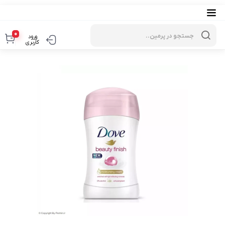
Products
search
0
ورود
کاربری