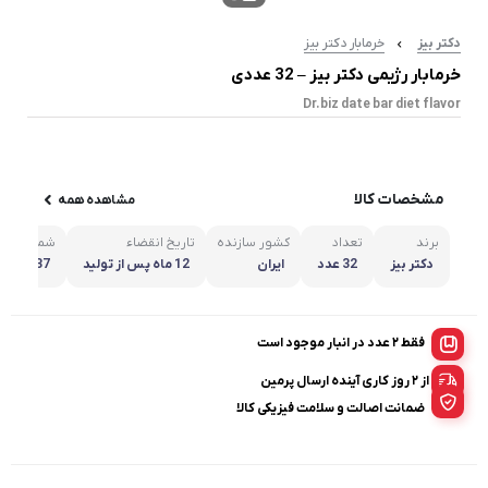
دکتر بیز
خرمابار دکتر بیز
خرمابار رژیمی دکتر بیز – 32 عددی
Dr.biz date bar diet flavor
مشخصات کالا
مشاهده همه
برند
تعداد
کشور سازنده
تاریخ انقضاء
شماره پرو
دکتر بیز
32 عدد
ایران
12 ماه پس از تولید
1837ظ21
فقط 2 عدد در انبار موجود است
از ۲ روز کاری آینده ارسال پرمین
ضمانت اصالت و سلامت فیزیکی کالا