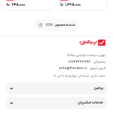
۷۴۵,۰۰۰
۱,۳۷۵,۰۰۰
شناسه محصول:
1270
تهران، دردشت، اولیایی، پلاک2
پشتیبانی:
02177276898
آدرس ایمیل
info@Permin.ir
ساعت کاری: شنبه الی چهارشنبه 10 الی 18
پرمین
خدمات مشتریان