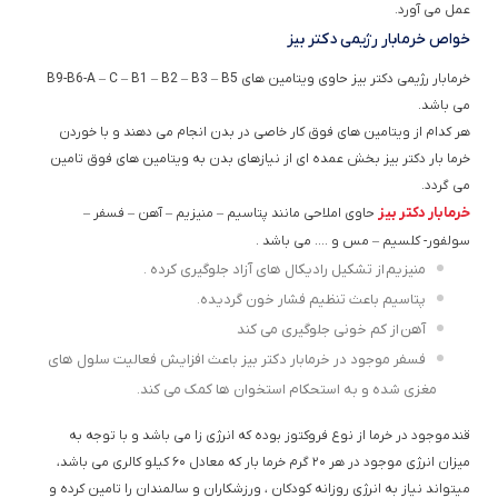
عمل می آورد.
خواص خرمابار رژیمی دکتر بیز
خرمابار رژیمی دکتر بیز حاوی ویتامین های B9-B6-A – C – B1 – B2 – B3 – B5
می باشد.
هر کدام از ویتامین های فوق کار خاصی در بدن انجام می دهند و با خوردن
خرما بار دکتر بیز بخش عمده ای از نیازهای بدن به ویتامین های فوق تامین
می گردد.
خرمابار دکتر بیز
حاوی املاحی مانند پتاسیم – منیزیم – آهن – فسفر –
سولفور- کلسیم – مس و …. می باشد .
منیزیم از تشکیل رادیکال های آزاد جلوگیری کرده .
پتاسیم باعث تنظیم فشار خون گردیده.
آهن از کم خونی جلوگیری می کند
فسفر موجود در خرمابار دکتر بیز باعث افزایش فعالیت سلول های
مغزی شده و به استحکام استخوان ها کمک می کند.
قند موجود در خرما از نوع فروکتوز بوده که انرژی زا می باشد و با توجه به
میزان انرژی موجود در هر ۲۰ گرم خرما بار که معادل ۶۰ کیلو کالری می باشد،
میتواند نیاز به انرژی روزانه کودکان ، ورزشکاران و سالمندان را تامین کرده و