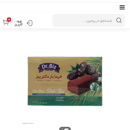
Products
search
0
ورود
کاربری