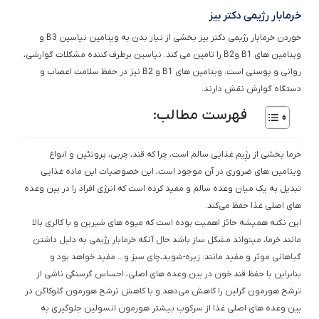
خرمابار رژیمی دکتر بیز
خوردن خرمابار رژیمی دکتر بیز بخشی از نیاز بدن به ویتامین نیاسین B3 و
ویتامین های B1 وB2 را تامین می کند. نیاسین برطرف کننده مشکلات گوارشی،
روانی و پوستی است. ویتامین های B1 و B2 نیز در حفظ سلامت اعصاب و
دستگاه گوارش نقش دارند.
فهرست مطالب:
خرما بخشی از رژِیم غذایی سالم است، چرا که قند، چربی، پروتئین و انواع
ویتامین های ضروری در آن موجود است، این خصوصیات این ماده غذایی
تبدیل به یک میان وعده سالم و مفید کرده است که انرژی افراد را در بین وعده
های اصلی غذا حفظ می‌کند.
این نکته همیشه حائز اهمیت بوده است که میوه های شیرین و با کالری بالا
مانند خرما، میتواند مشکل ساز باشد حال آنکه خرمابار رژیمی به دلیل داشتن
گیاهانی موثر و مفید مانند: زیره-شوید،چای سبز و… مفید خواهد بود و
بنابراین با حفظ قند خون در بین وعده های اصلی، احساس گرسنگی ناشی از
ترشح هورمون گرلین را کاهش می‌دهد و با کاهش ترشح هورمون گلوکاگن در
بین وعده های اصلی غذا از سرکوب بیشتر هورمون انسولین جلوگیری به