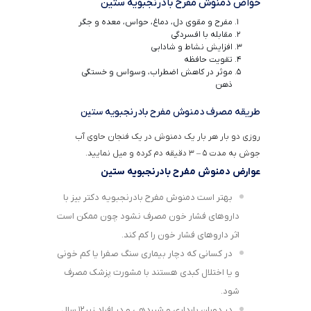
خواص دمنوش مفرح بادرنجبویه ستین
مفرح و مقوی دل، دماغ، حواس، معده و جگر
مقابله با افسردگی
افزایش نشاط و شادابی
تقویت حافظه
موثر در کاهش اضطراب، وسواس و خستگی
ذهن
طریقه مصرف دمنوش مفرح بادرنجبویه ستین
روزی دو بار هر بار یک دمنوش در یک فنجان حاوی آب
جوش به مدت ۵ – ۳ دقیقه دم کرده و میل نمایید.
عوارض دمنوش مفرح بادرنجبویه ستین
بهتر است دمنوش مفرح بادرنجبویه دکتر بیز با
داروهای فشار خون مصرف نشود چون ممکن است
اثر داروهای فشار خون را کم کند.
در کسانی که دچار بیماری سنگ صفرا یا کم خونی
و یا اختلال کبدی هستند با مشورت پزشک مصرف
شود.
در دوران بارداری و شیردهی و در افراد زیر۱۲ سال