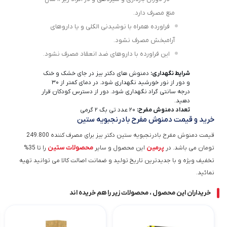
منع مصرف دارد.
فراورده همراه با نوشیدنی الکلی و یا داروهای
آرامبخش مصرف نشود.
این فراورده با داروهای ضد انعقاد مصرف نشود.
شرایط نگهداری:
دمنوش های دکتر بیز در جای خشک و خنک
و دور از نور خورشید نگهداری شود. در دمای کمتر از ۳۰
درجه سانتی گراد نگهداری شود. دور از دسترس کودکان قرار
دهید.
تعداد دمنوش مفرح:
۲۰ عدد تی بگ ۲ گرمی
خرید و قیمت دمنوش مفرح بادرنجبویه ستین
قیمت دمنوش مفرح بادرنجبویه ستین دکتر بیز برای مصرف کننده 249.800
پرمین
محصولات ستین
تومان می باشد. در
این محصول و سایر
را تا 35%
تخفیف ویژه و با جدیدترین تاریخ تولید و ضمانت اصالت کالا می توانید تهیه
نمائید.
خریداران این محصول ، محصولات زیر را هم خریده اند