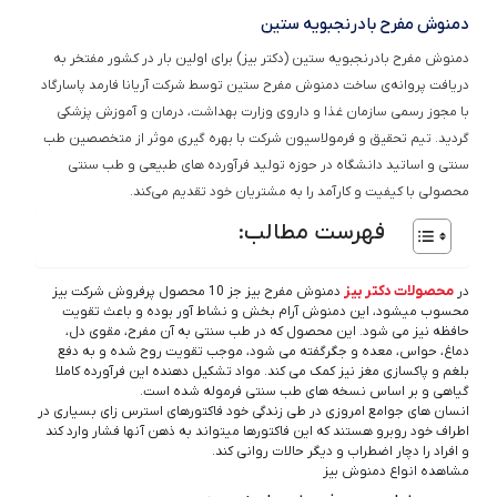
دمنوش مفرح بادرنجبویه ستین
دمنوش مفرح بادرنجبویه ستین (دکتر بیز) برای اولین بار در کشور مفتخر به
دریافت پروانه‌ی ساخت دمنوش مفرح ستین توسط شرکت آریانا فارمد پاسارگاد
با مجوز رسمی سازمان غذا و داروی وزارت بهداشت، درمان و آموزش پزشکی
گردید. تیم تحقیق و فرمولاسیون شرکت با بهره گیری موثر از متخصصین طب
سنتی و اساتید دانشگاه در حوزه تولید فرآورده های طبیعی و طب سنتی
محصولی با کیفیت و کارآمد را به مشتریان خود تقدیم می‌کند.
فهرست مطالب:
محصولات دکتر بیز
در
دمنوش مفرح بیز جز 10 محصول پرفروش شرکت بیز
محسوب میشود، این دمنوش آرام بخش و نشاط آور بوده و باعث تقویت
حافظه نیز می شود. این محصول که در طب سنتی به آن مفرح، مقوی دل،
دماغ، حواس، معده و جگرگفته می شود، موجب تقویت روح شده و به دفع
بلغم و پاکسازی مغز نیز کمک می کند. مواد تشکیل دهنده این فرآورده کاملا
گیاهی و بر اساس نسخه های طب سنتی فرموله شده است.
انسان های جوامع امروزی در طی زندگی خود فاکتورهای استرس زای بسیاری در
اطراف خود روبرو هستند که این فاکتورها میتواند به ذهن آنها فشار وارد کند
و افراد را دچار اضطراب و دیگر حالات روانی کند.
مشاهده انواع دمنوش بیز