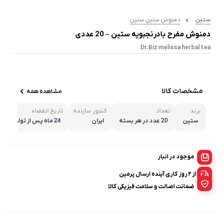
ستین
دمنوش ستین ستین
دمنوش مفرح بادرنجبویه ستین – 20 عددی
Dr.Biz melissa herbal tea
مشخصات کالا
مشاهده همه
برند
تعداد
کشور سازنده
تاریخ انقضاء
ستین
20 عدد در هر بسته
ایران
24 ماه پس از تولید
موجود در انبار
از ۲ روز کاری آینده ارسال پرمین
ضمانت اصالت و سلامت فیزیکی کالا