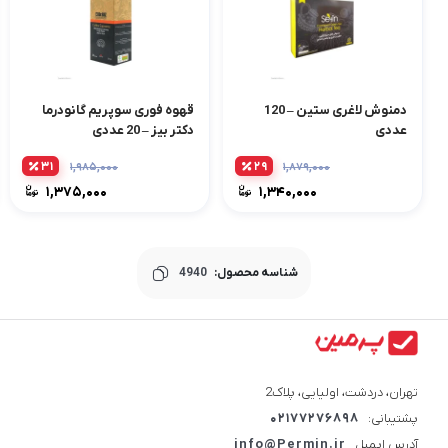
دمنوش لاغری ستین – 120
قهوه فوری سوپریم گانودرما
عددی
دکتر بیز – 20 عددی
۳۱
۲۹
۱,۹۸۵,۰۰۰
۱,۸۷۹,۰۰۰
۱,۳۷۵,۰۰۰
۱,۳۴۰,۰۰۰
شناسه محصول:
4940
تهران، دردشت، اولیایی، پلاک2
پشتیبانی:
02177276898
آدرس ایمیل
info@Permin.ir