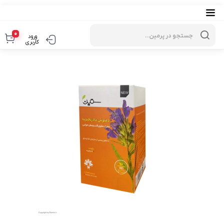
Products
search
0
ورود
کاربری