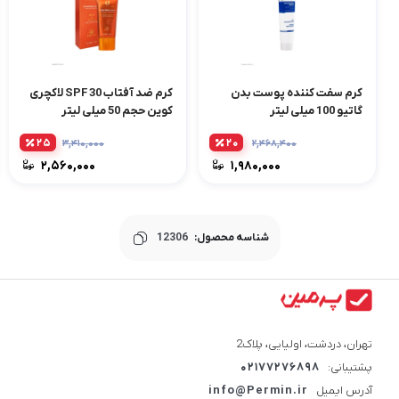
کرم سفت کننده پوست بدن
کرم ضد آفتاب SPF 30 لاکچری
گاتیو 100 میلی لیتر
کوین حجم 50 میلی لیتر
۲۵
۲۰
۳,۴۱۰,۰۰۰
۲,۴۶۸,۴۰۰
۲,۵۶۰,۰۰۰
۱,۹۸۰,۰۰۰
شناسه محصول:
12306
تهران، دردشت، اولیایی، پلاک2
پشتیبانی:
02177276898
آدرس ایمیل
info@Permin.ir