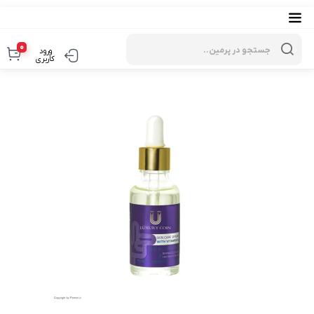
Products
search
0
ورود
کاربری