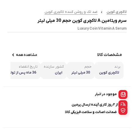
لاکچری کوین
ضد لک و روشن کننده لاکچری کوین
سرم ویتامین A لاکچری کوین حجم 30 میلی لیتر
Luxury Coin Vitamin A Serum
مشخصات کالا
مشاهده همه
برند
حجم
کشور سازنده
تاریخ انقضاء
لاکچری کوین
30 میلی لیتر
ایران
36 ماه پس از تولید
موجود در انبار
از ۲ روز کاری آینده ارسال پرمین
ضمانت اصالت و سلامت فیزیکی کالا