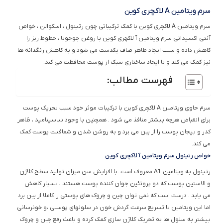
سرم ویتامین A لاکچری کوین
سرم ویتامین A لاکچری کوین با کمک ترکیباتی چون رتینول ، اسکوالن ، خواص
آنتی اکسیدانی سرم ویتامین آ لاکچری کوین با روغن جوجوبا ، خطوط ریز را
کاهش داده و سبب ایجاد ظاهر صاف یکدست می شود و به کاهش رنگدانه ها
نیز کمک می کند و با ایجاد ساختاری سبک از پوست محافظت می کند.
فهرست مطالب:
سرم حاوی ویتامین A لاکچری کوین با ترکیبات موثر خود سبب تحریک پوست
برای انقباض هرچه بیشتر منافذ می شود . همچنین با وجود نیاسینامید ، ظاهر
کدر و بیجان پوست را از بین می برد و به روشن شدن و شفافیت پوست کمک
می کند.
خواص رتینول سرم ویتامین آ لاکچری کوین
رتینول به ویتامین A1 معروف است .با افزایش سن میزان تولید سطح کلاژن
و الاستین پوست که دو پروتئین جوان کننده پوست هستند ، بسیار کاهش
می یابد . درست است که نمی توان چین و چروک های پوستی را کاملا از بین برد
اما این ویتامین با تسریع سرعت گردش خون در سلولهای پوستی ،و خونرسانی
بیشتر به سلول ها به تحریک کلاژن سازی کمک کرده و باعث رفع چین و چروک