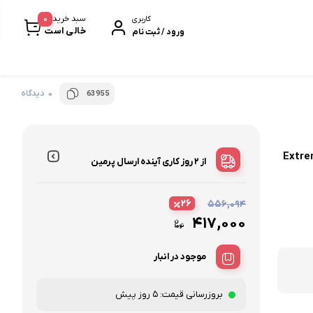
0
سبد خرید
کاربری
خالی است
ورود / ثبت نام
0 دیدگاه
63955
خرمابار
سیر سیاه
Extreme Protec
پروتئین بار
از ۲ روز کاری آینده
ارسال پرمین
بیسکویت و ویفر
۲۶
۵۵۶,۰۹۴
نودل و پاستا
۴۱۷,۰۰۰
موجود در انبار
بروزرسانی قیمت:
5 روز پیش