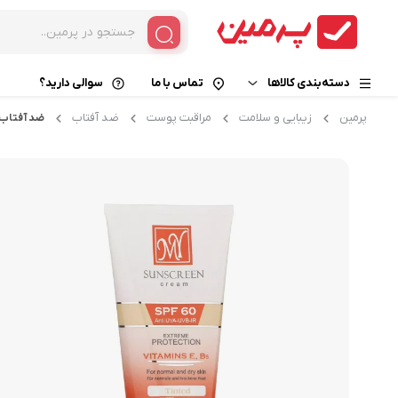
دسته‌بندی کالاها
تماس با ما
سوالی دارید؟
پرمین
زیبایی و سلامت
مراقبت پوست
ضد آفتاب
ضد آفتاب
خوراکی و نوشیدنی
قهوه فوری
زیبایی و سلامت
کپسول قهوه
قهوه گانودرما
کالای دیجیتال
کافی میکس
خانه و آشپزخانه
کاپوچینو
هات چاکلت
کافی میت
چای و دمنوش