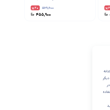
میلی‌لیتر
۲۰
۵۶۹,۶۰۰
۴۵۵,۹۰۰
طیف A، B و C است که خوشبختانه
دیگر
هید در
فاده
آفتاب باید