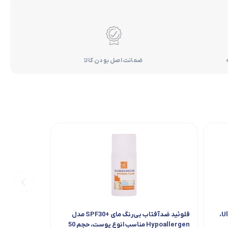
ضمانت اصل بودن کالا
کرم ضدآفتاب مردانه مای مدل Ultra Guard،
فلوئید ضدآفتاب بی‌رنگ مای +SPF30 مدل
Hypoallergen مناسب انوع پوست، حجم 50