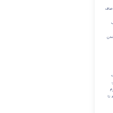
 صاف
ب
شدن
وست
ر دوباره کرم
نید تا