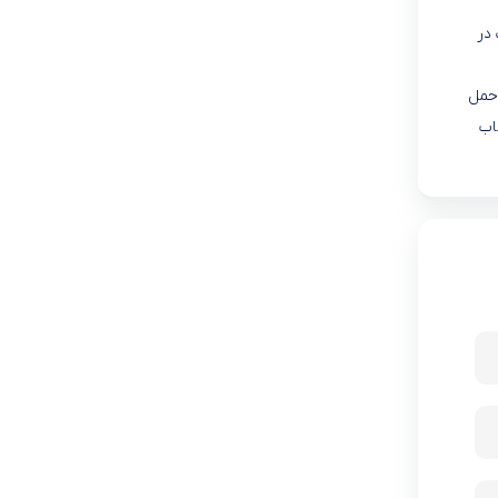
ت در
کیف خود حمل
اب