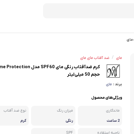
 مای
دمنوش ستین
دمنوش دکتر بین
/
مای
ضد آفتاب مای مای
کرم ضدآفتاب رنگی مای SPF60 مدل tion
صبحانه
حجم 50 میلی‌لیتر
عسل
برند :
مای
موسلی
ویژگی‌های محصول
کورن فلکس
ماندگاری
میزان رنگ
نوع ضد آفتاب
شکلات صبحانه
2 ساعت
رنگی
کرم
میان وعده و غلات
ناحیه استفاده
SPF