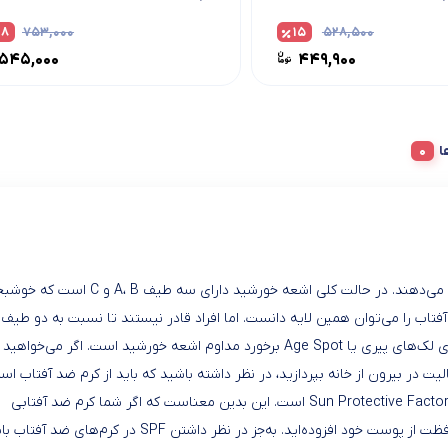
۲۸
۷۵۳,۰۰۰
۱۵
۵۲۸,۵۰۰
۵۴۵,۰۰۰
۴۴۹,۹۰۰
ا
یک دفاع کامل، این چیزی است که کرم‌های ضد آفتاب برای بدن انجام می‌دهند. در حالت کلی اشعه خورشید دارای سه 
 آفتاب را می‌توان همین لایه دانست. اما افراد قادر نیستند تا نسبت به دو طیف 
از پوست خود محافظت کنند. چرا که یکی از اصلی‌ترین دلایل شکل‌گیری لک‌های پیری یا Age Spot برخورد مداوم اشعه خورشید است. اگر می‌خوا
در بیرون از خانه بپردازید، در نظر داشته باشید که باید از کرم ضد آفتاب است
کنید. کرم‌های ضد آفتاب با واحد SPF درجه‌بندی می‌شوند که مخفف Sun Protective Factor است. این بدین معناست که اگر شما کرم ضد آفتابی
استفاده می‌کنید که دارای SPF 20 است یعنی 20 برابر به قدرت محافظت از پوست خود افزوده‌اید. به‌جز در نظر داشتن SPF در کرم‌های ضد 