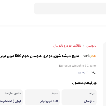
دمنوش ستین
دمنوش دکتر بین
/
نانوسان
نظافت خودرو نانوسان
صبحانه
مایع شیشه شوی خودرو نانوسان حجم 500 میلی لیتر
عسل
Nanosun Windshield Cleaner
برند :
نانوسان
موسلی
کورن فلکس
ویژگی‌های محصول
شکلات صبحانه
برند
حجم
کشور سازنده
نانوسان
500 میلی لیتر
ایران ( تحت لیس
میان وعده و غلات
مان )