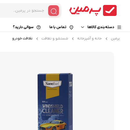
دسته‌بندی کالاها
تماس با ما
سوالی دارید؟
پرمین
خانه و آشپزخانه
شستشو و نظافت
نظافت خودرو
خوراکی و نوشیدنی
قهوه فوری
زیبایی و سلامت
کپسول قهوه
قهوه گانودرما
کالای دیجیتال
کافی میکس
خانه و آشپزخانه
کاپوچینو
هات چاکلت
کافی میت
چای و دمنوش