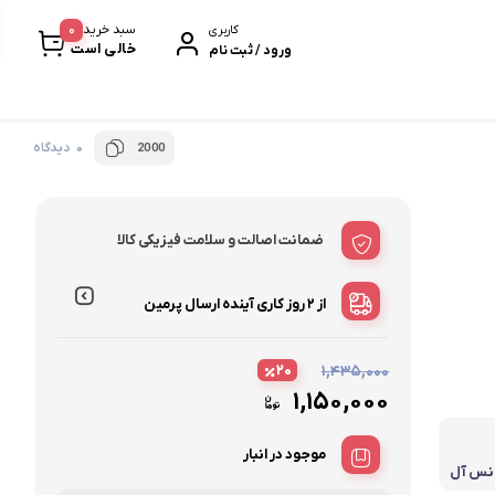
0
سبد خرید
کاربری
خالی است
ورود / ثبت نام
0 دیدگاه
2000
خرمابار
سیر سیاه
ضمانت اصالت و سلامت فیزیکی کالا
پروتئین بار
بیسکویت و ویفر
از ۲ روز کاری آینده
ارسال پرمین
نودل و پاستا
۲۰
۱,۴۳۵,۰۰۰
۱,۱۵۰,۰۰۰
موجود در انبار
انس آل