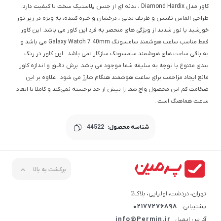
کاور مدل Diamond Hardix ، بدنه ای از جنس پلاستیک سخت با کیفیت دارد.
طراحی الماس نفیس و ظریف بدلی ، درخشان و خیره کننده، به ویژه در زیر نور
خورشید یا نور شدید از ویژگی های منحصر به فرد این کاور می باشد. این کاور
فقط مناسب ساعت هوشمند سامسونگ Galaxy Watch 7 40mm می باشد و
به باقی ساعت های هوشمند سامسونگ سازگار نمی باشد . این کاور در رنگ
بندی متنوع با توجه به سلیقه شما موجود می باشد. برش دقیق و اندازه کاور
مانع ایجاد مزاحمت برای ساعت هوشمند هنگام شارژ می شود . علاوه بر این
ضخامت کم این محصول واچ شما را بیش از حد برجسته نمی‌کند و کاملا با ابعاد
ساعت هماهنگ است .
شناسه محصول:
44522
برگشت به بالا
تهران، دردشت، اولیایی، پلاک2
پشتیبانی:
02177276898
آدرس ایمیل
info@Permin.ir