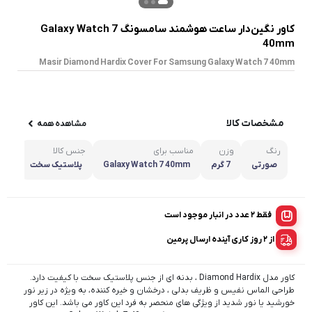
کاور نگین‌دار ساعت هوشمند سامسونگ Galaxy Watch 7
40mm
Masir Diamond Hardix Cover For Samsung Galaxy Watch 7 40mm
مشخصات کالا
مشاهده همه
رنگ
وزن
مناسب برای
جنس کالا
ابعا
صورتی
7 گرم
Galaxy Watch 7 40mm
پلاستیک سخت
۰.۳
فقط 2 عدد در انبار موجود است
از ۲ روز کاری آینده ارسال پرمین
کاور مدل Diamond Hardix ، بدنه ای از جنس پلاستیک سخت با کیفیت دارد.
طراحی الماس نفیس و ظریف بدلی ، درخشان و خیره کننده، به ویژه در زیر نور
خورشید یا نور شدید از ویژگی های منحصر به فرد این کاور می باشد. این کاور