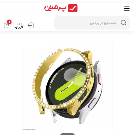
Products
search
0
ورود
کاربری