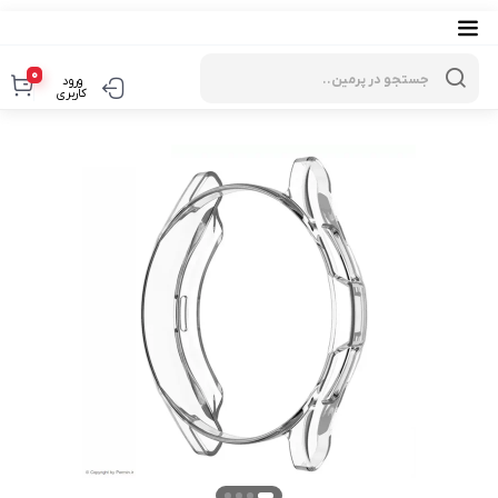
Products
search
0
ورود
کاربری