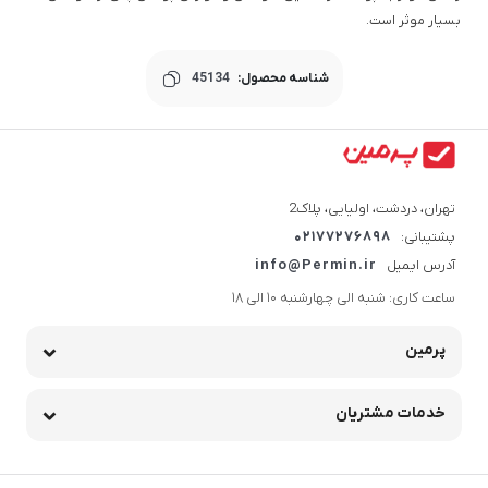
بسیار موثر است.
شناسه محصول:
45134
تهران، دردشت، اولیایی، پلاک2
پشتیبانی:
02177276898
آدرس ایمیل
info@Permin.ir
ساعت کاری: شنبه الی چهارشنبه 10 الی 18
پرمین
خدمات مشتریان