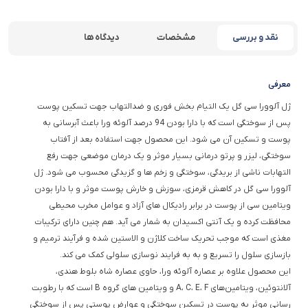
نقد و بررسی
مشخصات
دیدگاه ها
معرفی
ژل آلوورا سی گل یک التیام بخش فوری و ضدالتهاب جهت تسکین پوست
پس از سوختگی است که با دارا بودن 94 درصد آلوئه ورا باعث آبرسانی به
پوست و تسکین آن می شود. این محصول جهت استفاده بعد از آفتاب
سوختگی، لیزر و پرتو درمانی بسیار موثر و یک درمان موضعی جهت رفع
التهابات ناشی از بریدگی، سوختگی و زخم ها و گزیدگی محسوب می شود. ژل
آلوورا سی گل در کاهش قرمزی، سوزش و خارش پوست موثر و با دارا بودن
ویتامین سی از پوست در برابر رادیکال های آزاد و عوامل مخرب محیطی
محافظت کرده و یک آنتی اکسیدان به شمار می آید. هم چنین دارای ترکیبات
مغذی است که موجب تحریک ساخت کلاژن و الاستین شده و فرآیند ترمیم و
بازسازی سلول را تسریع و به به فرایند نوسازی سلولی کمک می کند.
این محصول علاوه بر عصاره آلوئه ورا، حاوی عصاره شاه بلوط هندی،
آلانتوئین، ویتامین‌های A، C، E، F و ویتامین‌ های گروه B است که با رطوبت
رسانی موثر به پوست در تسکین سوختگی و عوارض پوستی پس از سوختگی