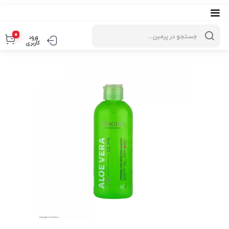
Products
search
0
ورود
کاربری