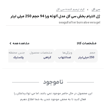
سی گل
کرم ترمیم کننده سی گل
ژل التیام بخش سی گل مدل آلوئه ورا 94 حجم 250 میلی لیتر
seagull after burn aloe vera gel
مشخصات کالا
مشاهده همه
حجم
ویژگی‌ها
مشخصات محصول
جنس محفظه
ناح
250 میلی‌لیتر
ضدالتهاب
گیاهی
پلاستیک
دس
ناموجود
این محصول در حال حاضر موجود نمی باشد، اما می توانیداعلان را
فعال کنید تا به محض موجود شدن به شما اطلاع دهیم