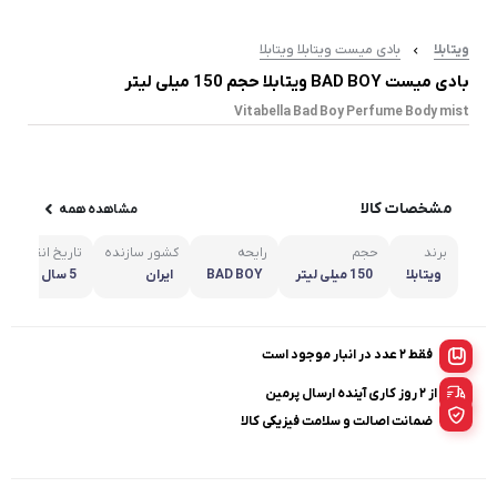
ویتابلا
بادی میست ویتابلا ویتابلا
بادی میست BAD BOY ویتابلا حجم 150 میلی لیتر
Vitabella Bad Boy Perfume Body mist
مشخصات کالا
مشاهده همه
برند
حجم
رایحه
کشور سازنده
تاریخ انقضاء
ویتابلا
150 میلی لیتر
BAD BOY
ایران
5 سال پس از تولید
فقط 2 عدد در انبار موجود است
از ۲ روز کاری آینده ارسال پرمین
ضمانت اصالت و سلامت فیزیکی کالا