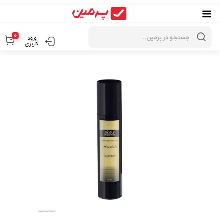
Products
search
0
ورود
کاربری