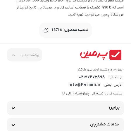
قیمت مصرف کننده بادی میست بد بوی BAD BOY ویتابلا 381.600 تومان
است که تا 30% تخفیف با ضمانت اصالت کالا و با جدیدترین تاریخ تولید از
فروشگاه پرمین می توانید تهیه کنید.
شناسه محصول:
18716
برگشت به بالا
تهران، دردشت، اولیایی، پلاک2
پشتیبانی:
02177276898
آدرس ایمیل
info@Permin.ir
ساعت کاری: شنبه الی چهارشنبه 10 الی 18
پرمین
خدمات مشتریان