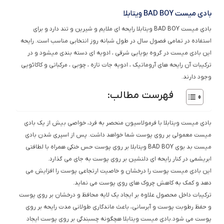
بادی میست BAD BOY ویتابلا
بادی میست BAD BOY ویتابلا رایحه ای ملایم و شیرین و تند دارد و برای
استفاده در تمامی فصول سال در طول شبانه روز انتخابی مناسب است. رایحه
این بادی میست در گروه بویایی شرقی ، ادویه ای دسته بندی میشود و در
ترکیبات آن رایحه های آروماتیک ، ادویه جات تازه ، چوبی ، مرکباتی و کاکائویی
وجود دارند.
فهرست مطالب:
بادی میست ویتابلا با فرمولاسیون منحصر به فرد، خواصی بیش از یک بادی
میست معمولی بر روی پوست شما خواهد داشت. پس از اسپری شدن بادی
میست بد بوی BAD BOY ویتابلا بر روی پوست حس خنکی همراه با لطافتی
ابریشمی در کنار رایحه ای دلنشین بر روی پوست به جای می گذارد.
این بادی میست پوست را درخشان و خاصیت ارتجاعی پوست را افزایش می
دهد و کمک به کاهش چروک های روی پوست می نماید.
ترکیبات داخل محصول علاوه بر ایجاد یک لایه محافظ و درخشان بر روی پوست
و حفظ رطوبت پوست و آبرسانی، باعث ماندگاری طولانی مدت رایحه بر روی
پوست می شود.بادی میست ویتابلا هچگونه چسبندگی بر روی پوست ایجاد