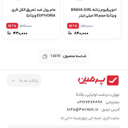
ادوپرفیوم زنانه BRAVA GIRL
مام رول ضد تعریق الکل فری
ویتابلا حجم 30 میلی لیتر
EUPHORIA ویتابلا
۲۵
۲۵
۵۷۲,۰۰۰
۱,۱۲۰,۰۰۰
۴۳۰,۰۰۰
۸۴۰,۰۰۰
شناسه محصول:
13075
برگشت به بالا
تهران، دردشت، اولیایی، پلاک2
پشتیبانی:
02177276898
آدرس ایمیل
info@Permin.ir
ساعت کاری: شنبه الی چهارشنبه 10 الی 18