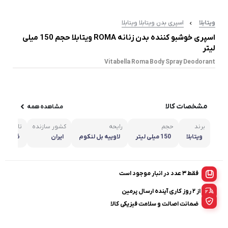
ویتابلا
اسپری بدن ویتابلا ویتابلا
اسپری خوشبو کننده بدن زنانه ROMA ویتابلا حجم 150 میلی
لیتر
Vitabella Roma Body Spray Deodorant
مشخصات کالا
مشاهده همه
برند
حجم
رایحه
کشور سازنده
تاریخ انق
ویتابلا
150 میلی لیتر
لاوییه بل لنکوم
ایران
36 ماه پس از تولید
فقط 3 عدد در انبار موجود است
از ۲ روز کاری آینده ارسال پرمین
ضمانت اصالت و سلامت فیزیکی کالا