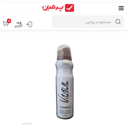
Products
search
0
ورود
کاربری