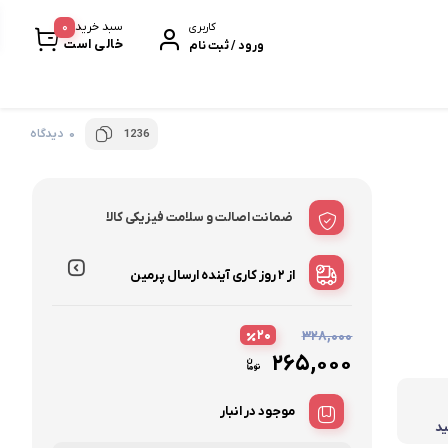
0
سبد خرید
کاربری
خالی است
ورود / ثبت نام
0 دیدگاه
1236
خرمابار
سیر سیاه
ضمانت اصالت و سلامت فیزیکی کالا
پروتئین بار
بیسکویت و ویفر
از ۲ روز کاری آینده
ارسال پرمین
نودل و پاستا
۲۰
۳۲۸,۰۰۰
۲۶۵,۰۰۰
موجود در انبار