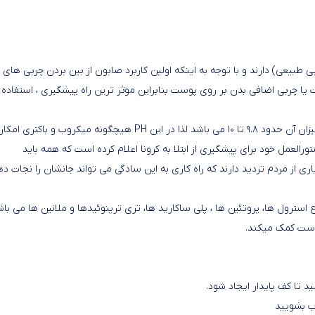
طبیعی) دارند و با توجه به اینکه اولین کاربرد صابون از بین بردن چربی های
ا چربی اضافی بدن بر روی پوست بنابراین موثر ترین راه پیشگیری ، استفاده ا
همچنین با توجه به اینکه PH صابون در قسمت قلیایی قرار دارد و میزان آن حدود ۹.۸ تا ۱۰ می باشد لذا در این PH هیچگونه میکروب و باکتری ا
رالعمل خود برای پیشگیری از ابتلا به کرونا اعلام کرده است که همه باید
ی از مردم تردید دارند که راه کاری به این سادگی می تواند جانشان را نجات ده
اع استرول ها، پروتئین ها ، پلی ساکارید ها، تری ترپنوئیدها و ملانین ها می با
وست کمک میکند.
د تا کف پایدار ایجاد شود.
ب بشویید