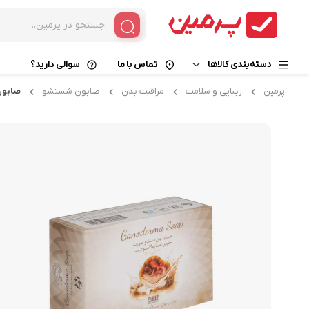
دسته‌بندی کالاها
تماس با ما
سوالی دارید؟
پرمین
زیبایی و سلامت
مراقبت بدن
صابون شستشو
صابون
خوراکی و نوشیدنی
قهوه فوری
زیبایی و سلامت
کپسول قهوه
قهوه گانودرما
کالای دیجیتال
کافی میکس
خانه و آشپزخانه
کاپوچینو
هات چاکلت
کافی میت
چای و دمنوش