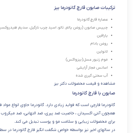
ترکیبات صابون قارچ گانودرما بیز
عصاره قارچ گانودرما
چیپس صابون (روغن پالم، تالو، اسید چرب نارگیل، سدیم هیدروکسید، 
پارافین
روغن بادام
لانولین
موم زنبور عسل(بیزواکس)
اسانس مجاز آرایشی
آب سختی گیری شده
مشاهده و قیمت محصولات دکتر بیز
صابون با قارچ گانودرما
گانودرما قارچی است که فواید زیادی دارد. گانودرما حاوی انواع مواد 
همچون آنتی اکسیدان ، خاصیت ضد پیری، ضد التهابی، ضد میکروب و بس
برای محصولات زیبایی و سلامت مو و پوست تبدیل می کند.
در سالهای اخیر نیز بواسطه خواص شگفت انگیز قارچ گانودرما در سط