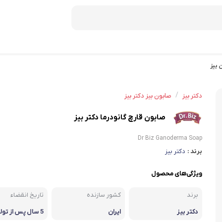
 بیز
دمنوش ستین
دمنوش دکتر بین
/
دکتر بیز
صابون بیز دکتر بیز
صبحانه
صابون قارچ گانودرما دکتر بیز
عسل
Dr Biz Ganoderma Soap
برند :
دکتر بیز
موسلی
کورن فلکس
ویژگی‌های محصول
شکلات صبحانه
برند
کشور سازنده
تاریخ انقضاء
دکتر بیز
ایران
5 سال پس از تولید
میان وعده و غلات